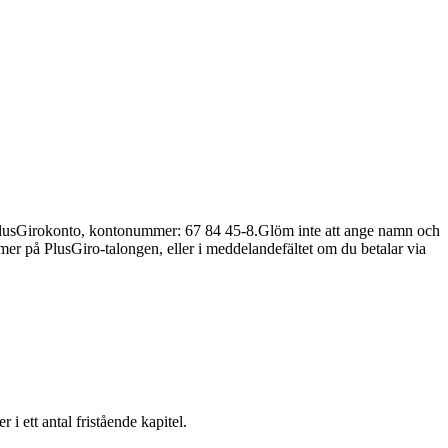
ds PlusGirokonto, kontonummer: 67 84 45-8.Glöm inte att ange namn och
mmer på PlusGiro-talongen, eller i meddelandefältet om du betalar via
 ett antal fristående kapitel.