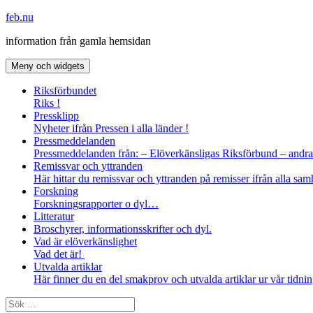
Hoppa
feb.nu
till
information från gamla hemsidan
innehåll
Meny och widgets
Riksförbundet
Riks !
Pressklipp
Nyheter ifrån Pressen i alla länder !
Pressmeddelanden
Pressmeddelanden från: – Elöverkänsligas Riksförbund – andra
Remissvar och yttranden
Här hittar du remissvar och yttranden på remisser ifrån alla sa
Forskning
Forskningsrapporter o dyl…
Litteratur
Broschyrer, informationsskrifter och dyl.
Vad är elöverkänslighet
Vad det är!
Utvalda artiklar
Här finner du en del smakprov och utvalda artiklar ur vår tidni
Sök