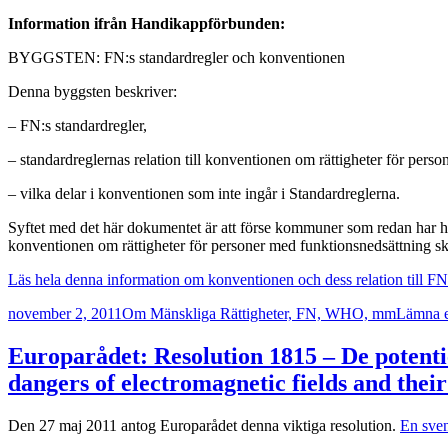
Information ifrån Handikappförbunden:
BYGGSTEN: FN:s standardregler och konventionen
Denna byggsten beskriver:
– FN:s standardregler,
– standardreglernas relation till konventionen om rättigheter för pers
– vilka delar i konventionen som inte ingår i Standardreglerna.
Syftet med det här dokumentet är att förse kommuner som redan har ha
konventionen om rättigheter för personer med funktionsnedsättning sk
Läs hela denna information om konventionen och dess relation till 
Postat
Kategorier
november 2, 2011
Om Mänskliga Rättigheter, FN, WHO, mm
Lämna 
Europarådet: Resolution 1815 – De potenti
dangers of electromagnetic fields and their
Den 27 maj 2011 antog Europarådet denna viktiga resolution.
En sven