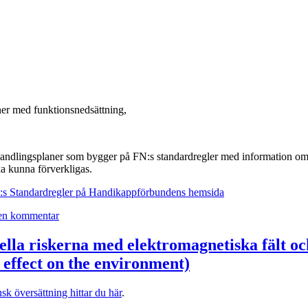
cancerframkallande
oner med funktionsnedsättning,
ndlingsplaner som bygger på FN:s standardregler med information om vi
a kunna förverkligas.
FN:s Standardregler på Handikappförbundens hemsida
till
en kommentar
Handikappförbunden:
Konvention
ella riskerna med elektromagnetiska fält oc
om
 effect on the environment)
rättigheter
för
personer
sk översättning hittar du här
.
med