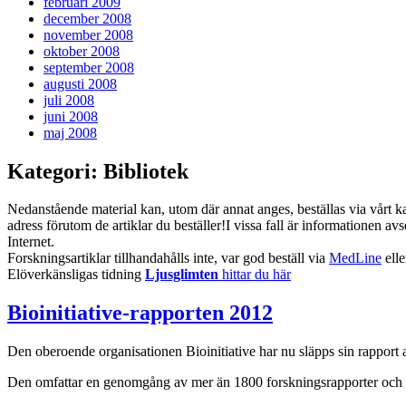
februari 2009
december 2008
november 2008
oktober 2008
september 2008
augusti 2008
juli 2008
juni 2008
maj 2008
Kategori:
Bibliotek
Nedanstående material kan, utom där annat anges, beställas via vårt 
adress förutom de artiklar du beställer!I vissa fall är informationen 
Internet.
Forskningsartiklar tillhandahålls inte, var god beställ via
MedLine
elle
Elöverkänsligas tidning
Ljusglimten
hittar du här
Bioinitiative-rapporten 2012
Den oberoende organisationen Bioinitiative har nu släpps sin rapport
Den omfattar en genomgång av mer än 1800 forskningsrapporter och pre