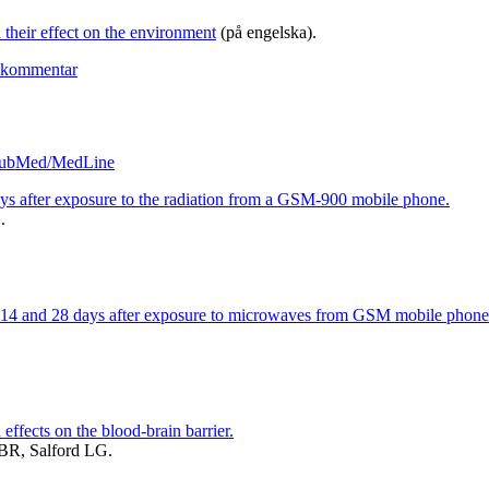
funktionsnedsättning
 their effect on the environment
(på engelska).
till
 kommentar
Europarådet:
Resolution
1815
–
 PubMed/MedLine
De
potentiella
ays after exposure to the radiation from a GSM-900 mobile phone.
riskerna
.
med
elektromagnetiska
fält
och
deras
ain 14 and 28 days after exposure to microwaves from GSM mobile phone
inverkan
på
miljön
(The
potential
dangers
ffects on the blood-brain barrier.
of
 BR, Salford LG.
electromagnetic
fields