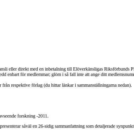
kansli eller direkt med en inbetalning till Elöverkänsligas Riksförbun
avsedd enbart för medlemmar; glöm i så fall inte att ange ditt medlemsnu
r från respektive förlag (du hittar länkar i sammanställningarna nedan).
 avseende forskning -2011.
senterar såväl en 26-sidig sammanfattning som detaljerade synpunkter i