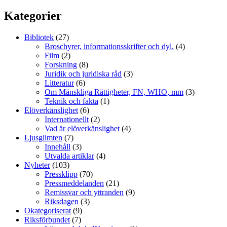
efter:
Kategorier
Bibliotek
(27)
Broschyrer, informationsskrifter och dyl.
(4)
Film
(2)
Forskning
(8)
Juridik och juridiska råd
(3)
Litteratur
(6)
Om Mänskliga Rättigheter, FN, WHO, mm
(3)
Teknik och fakta
(1)
Elöverkänslighet
(6)
Internationellt
(2)
Vad är elöverkänslighet
(4)
Ljusglimten
(7)
Innehåll
(3)
Utvalda artiklar
(4)
Nyheter
(103)
Pressklipp
(70)
Pressmeddelanden
(21)
Remissvar och yttranden
(9)
Riksdagen
(3)
Okategoriserat
(9)
Riksförbundet
(7)