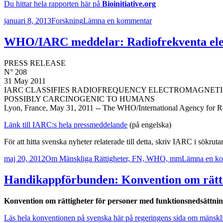
Du hittar hela rapporten här på
Bioinitiative.org
Postat
Kategorier
till
januari 8, 2013
Forskning
Lämna en kommentar
Bioinitiative-
rapporten
WHO/IARC meddelar: Radiofrekventa elek
2012
PRESS RELEASE
N° 208
31 May 2011
IARC CLASSIFIES RADIOFREQUENCY ELECTROMAGNETIC
POSSIBLY CARCINOGENIC TO HUMANS
Lyon, France, May 31, 2011 ‐‐ The WHO/International Agency for Res
Länk till IARC:s hela pressmeddelande
(på engelska)
För att hitta svenska nyheter relaterade till detta, skriv IARC i sökruta
Postat
Kategorier
maj 20, 2012
Om Mänskliga Rättigheter, FN, WHO, mm
Lämna en k
Handikappförbunden: Konvention om rätti
Konvention om rättigheter för personer med funktionsnedsättni
Läs hela konventionen på svenska här på regeringens sida om mänsklig