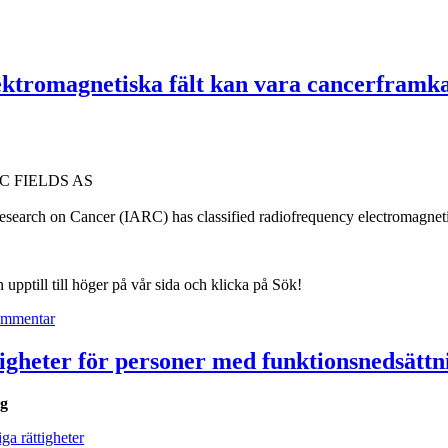
tromagnetiska fält kan vara cancerframka
 FIELDS AS
earch on Cancer (IARC) has classified radiofrequency electromagneti
n upptill till höger på vår sida och klicka på Sök!
till
ommentar
WHO/IARC
meddelar:
gheter för personer med funktionsnedsättn
Radiofrekventa
elektromagnetiska
ng
fält
kan
a rättigheter
vara