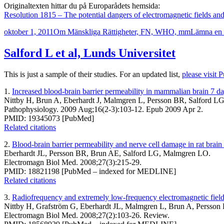
Originaltexten hittar du på Europarådets hemsida:
Resolution 1815 – The potential dangers of electromagnetic fields and
Postat
Kategorier
oktober 1, 2011
Om Mänskliga Rättigheter, FN, WHO, mm
Lämna en
Salford L et al, Lunds Universitet
This is just a sample of their studies. For an updated list,
please visit
1.
Increased blood-brain barrier permeability in mammalian brain 7 d
Nittby H, Brun A, Eberhardt J, Malmgren L, Persson BR, Salford LG
Pathophysiology. 2009 Aug;16(2-3):103-12. Epub 2009 Apr 2.
PMID: 19345073 [PubMed]
Related citations
2.
Blood-brain barrier permeability and nerve cell damage in rat br
Eberhardt JL, Persson BR, Brun AE, Salford LG, Malmgren LO.
Electromagn Biol Med. 2008;27(3):215-29.
PMID: 18821198 [PubMed – indexed for MEDLINE]
Related citations
3.
Radiofrequency and extremely low-frequency electromagnetic field e
Nittby H, Grafström G, Eberhardt JL, Malmgren L, Brun A, Persson
Electromagn Biol Med. 2008;27(2):103-26. Review.