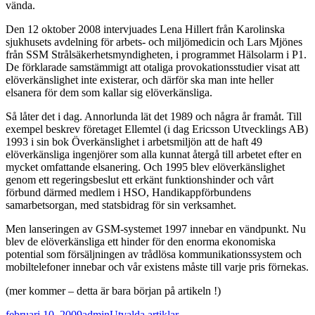
vända.
Den 12 oktober 2008 intervjuades Lena Hillert från Karolinska
sjukhusets avdelning för arbets- och miljömedicin och Lars Mjönes
från SSM Strålsäkerhetsmyndigheten, i programmet Hälsolarm i P1.
De förklarade samstämmigt att otaliga provokationsstudier visat att
elöverkänslighet inte existerar, och därför ska man inte heller
elsanera för dem som kallar sig elöverkänsliga.
Så låter det i dag. Annorlunda lät det 1989 och några år framåt. Till
exempel beskrev företaget Ellemtel (i dag Ericsson Utvecklings AB)
1993 i sin bok Överkänslighet i arbetsmiljön att de haft 49
elöverkänsliga ingenjörer som alla kunnat återgå till arbetet efter en
mycket omfattande elsanering. Och 1995 blev elöverkänslighet
genom ett regeringsbeslut ett erkänt funktionshinder och vårt
förbund därmed medlem i HSO, Handikappförbundens
samarbetsorgan, med statsbidrag för sin verksamhet.
Men lanseringen av GSM-systemet 1997 innebar en vändpunkt. Nu
blev de elöverkänsliga ett hinder för den enorma ekonomiska
potential som försäljningen av trådlösa kommunikationssystem och
mobiltelefoner innebar och vår existens måste till varje pris förnekas.
(mer kommer – detta är bara början på artikeln !)
Postat
Författare
Kategorier
februari 10, 2009
admin
Utvalda artiklar