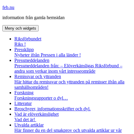
Hoppa
feb.nu
till
information från gamla hemsidan
innehåll
Meny och widgets
Riksförbundet
Riks !
Pressklipp
Nyheter ifrån Pressen i alla länder !
Pressmeddelanden
Pressmeddelanden från: – Elöverkänsligas Riksförbund –
andra som verkar inom vårt intresseområde
Remissvar och yttranden
Här hittar du remissvar och yttranden på remisser ifrån alla
samhällsområden!
Forskning
Forskningsrapporter o dyl…
Litteratur
Broschyrer, informationsskrifter och dyl.
Vad är elöverkänslighet
Vad det är!
Utvalda artiklar
Här finner du en del smakprov och utvalda artiklar ur vår