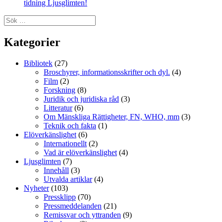
tidning Ljusglimten!
Sök
efter:
Kategorier
Bibliotek
(27)
Broschyrer, informationsskrifter och dyl.
(4)
Film
(2)
Forskning
(8)
Juridik och juridiska råd
(3)
Litteratur
(6)
Om Mänskliga Rättigheter, FN, WHO, mm
(3)
Teknik och fakta
(1)
Elöverkänslighet
(6)
Internationellt
(2)
Vad är elöverkänslighet
(4)
Ljusglimten
(7)
Innehåll
(3)
Utvalda artiklar
(4)
Nyheter
(103)
Pressklipp
(70)
Pressmeddelanden
(21)
Remissvar och yttranden
(9)