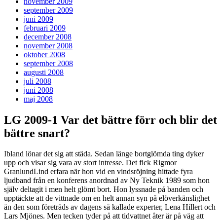
november 2009
september 2009
juni 2009
februari 2009
december 2008
november 2008
oktober 2008
september 2008
augusti 2008
juli 2008
juni 2008
maj 2008
LG 2009-1 Var det bättre förr och blir det
bättre snart?
Ibland lönar det sig att städa. Sedan länge bortglömda ting dyker
upp och visar sig vara av stort intresse. Det fick Rigmor
GranlundLind erfara när hon vid en vindsröjning hittade fyra
ljudband från en konferens anordnad av Ny Teknik 1989 som hon
själv deltagit i men helt glömt bort. Hon lyssnade på banden och
upptäckte att de vittnade om en helt annan syn på elöverkänslighet
än den som företräds av dagens så kallade experter, Lena Hillert och
Lars Mjönes. Men tecken tyder på att tidvattnet åter är på väg att